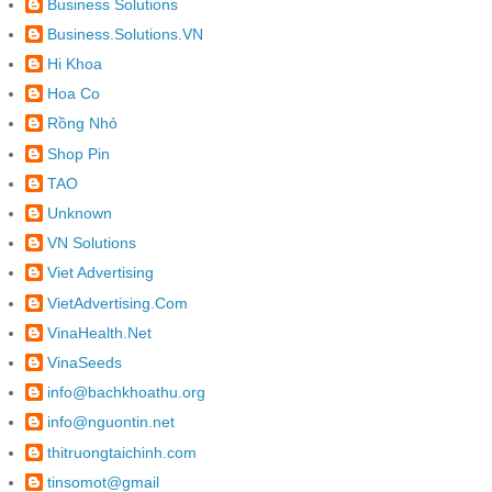
Business Solutions
Business.Solutions.VN
Hi Khoa
Hoa Co
Rồng Nhỏ
Shop Pin
TAO
Unknown
VN Solutions
Viet Advertising
VietAdvertising.Com
VinaHealth.Net
VinaSeeds
info@bachkhoathu.org
info@nguontin.net
thitruongtaichinh.com
tinsomot@gmail