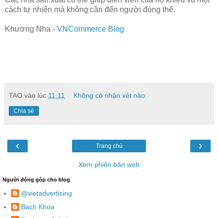
cách tự nhiên mà không cần đến người đóng thế.
Khương Nha
-
VNCommerce Blog
TAO
vào lúc
11:11
Không có nhận xét nào:
Chia sẻ
‹
›
Trang chủ
Xem phiên bản web
Người đóng góp cho blog
@vietadvertising
Bach Khoa