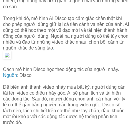
nhiên, ứng dụng này đơn giản là ghép mặt vào những video
có sẵn.
Trong khi đó, mô hình AI Disco tạo cảm giác chân thật khi
cho phép người dùng giữ lại cả tiền cảnh và nền của ảnh. AI
cũng có thể học theo một vũ đạo mới và tái hiện thành hành
động của người dùng. Ngoài ra, người dùng có thể tùy chọn
nhiều vũ đạo từ những video khác nhau, chọn bối cảnh từ
nguồn khác để sáng tạo
.
Cách mô hình Disco học theo động tác của người nhảy.
Nguồn
: Disco
Để biến ảnh thành video nhảy múa bất kỳ, người dùng cần
tải lên video có điệu nhảy gốc. AI sẽ phân tích và tái hiện
các động tác. Sau đó, người dùng chọn ảnh cá nhân với tỷ
lệ cơ thể gần bằng người mẫu trong video gốc. Disco sẽ
tách nền, tách chi tiết trên cơ thể như tay chân, đầu, khuôn
mặt rồi khớp với các động tác được hệ thống phân tích
trước đó.